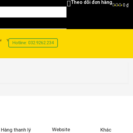
Theo dõi đơn hàng
0
₫
0
0
0
Hotline: 032.9262.234
Website
Hàng thanh lý
Khác