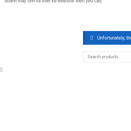
doanh máy tính và thiết kế website theo yêu cầu.
Unfortunately, th