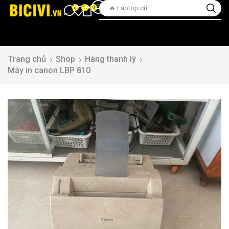
🔥 Laptop cũ
0
0
0
Trang chủ
Shop
Hàng thanh lý
Máy in canon LBP 810